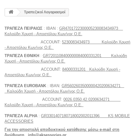
Τραπεζικοί Λογαριασμοί
ΤΡΑΠΕΖΑ ΠΕΙΡΑΙΩΣ
: IBAN :
GR4701722300005230083434973
Καλούδη Χρυσή - Αποστόλου Κων/νος Ο.Ε.
ACCOUNT:
5230083434973 Καλούδη Χρυσή
- Αποστόλου Κων/νος Ο.Ε.
ΤΡΑΠΕΖΑ ΕΘΝΙΚΗ
:
GR7201108400000084000331201 Καλούδη
Χρυσή - Αποστόλου Κων/νος Ο.Ε.
ACCOUNT:
84000331201 Καλούδη Χρυσή -
Αποστόλου Κων/νος Ο.Ε.
ΤΡΑΠΕΖΑ EUROBANK
: IBAN:
GR5602603500000420200634271
Καλούδη Χρυσή - Αποστόλου Κων/νος Ο.Ε.
ACCOUNT:
0026.0350.42.0200634271
Καλούδη Χρυσή - Αποστόλου Κων/νος Ο.Ε.
ΤΡΑΠΕΖΑ ALPHA
:
GR3301407180718002002011396 KS MOBILE
ACCESSORIES
Για την αποστολή αποδεικτικού κατάθεσης μέσω e-mail στη
διεύθυνση info@aksessories.gr