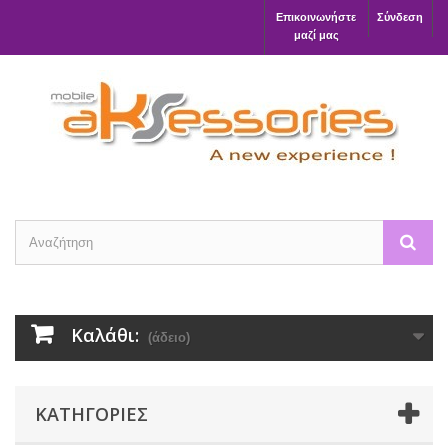
Επικοινωνήστε
Σύνδεση
μαζί μας
Καλάθι:
(άδειο)
ΚΑΤΗΓΟΡΊΕΣ